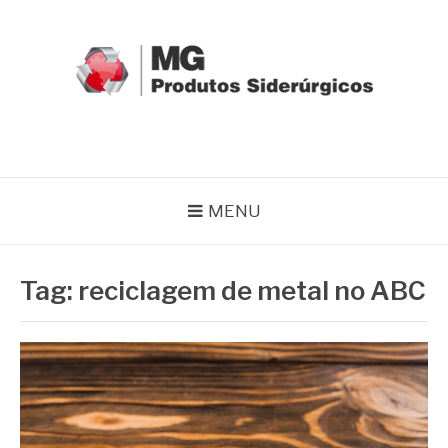
Pular
para
o
conteúdo
MG GRUPO
Blog MG Grupo
MENU
Tag:
reciclagem de metal no ABC