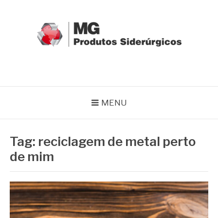
Pular
para
o
conteúdo
MG GRUPO
Blog MG Grupo
MENU
Tag:
reciclagem de metal perto
de mim