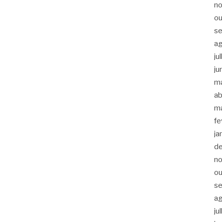
n
ou
s
a
ju
ju
m
ab
m
fe
ja
d
n
ou
s
a
ju