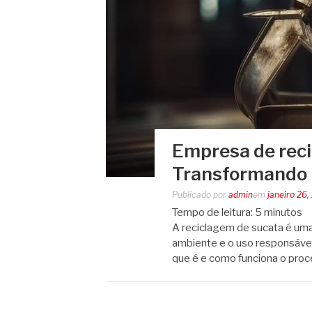
Empresa de reci
Transformando 
Publicado por
admin
em
janeiro 26,
Tempo de leitura:
5
minutos
A reciclagem de sucata é uma
ambiente e o uso responsável
que é e como funciona o proce