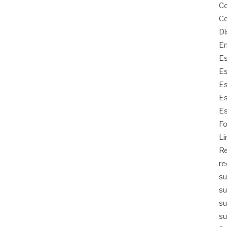
Co
Co
Di
Em
Es
Es
Es
Es
Es
Fo
Li
Re
re
su
su
su
su