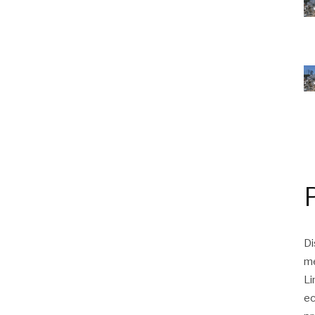
Di
me
Li
ec