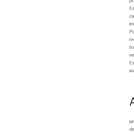
pr
Es
ca
im
Po
re
tr
ne
Es
as
ja
d