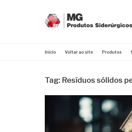
Pular
para
o
conteúdo
MG GRUPO
Blog MG Grupo
Início
Voltar ao site
Produtos
Tag:
Resíduos sólidos p