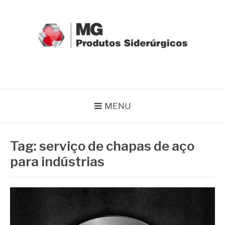
Pular
para
o
conteúdo
MG GRUPO
Blog MG Grupo
MENU
Tag:
serviço de chapas de aço
para indústrias