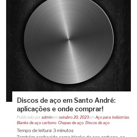
Discos de aço em Santo André:
aplicações e onde comprar!
Publicado por
admin
em
outubro 20, 2023
em
Aço para indústrias
,
Blanks de aço carbono
,
Chapas de aço
,
Discos de aço
Tempo de leitura:
3
minutos