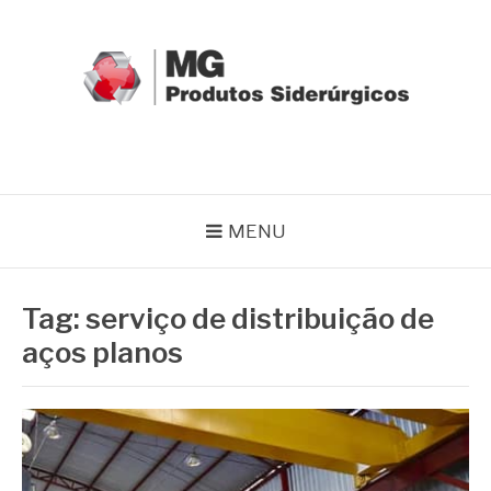
Pular
para
o
conteúdo
MG GRUPO
Blog MG Grupo
MENU
Tag:
serviço de distribuição de
aços planos