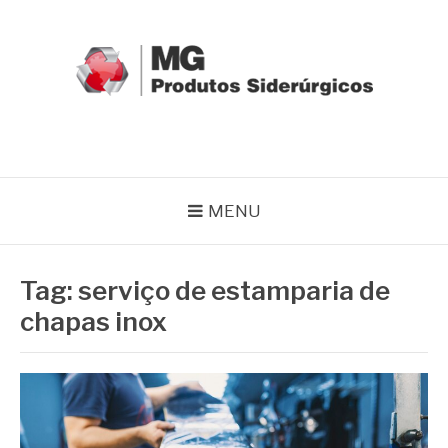
Pular
para
o
conteúdo
MG GRUPO
Blog MG Grupo
MENU
Tag:
serviço de estamparia de
chapas inox