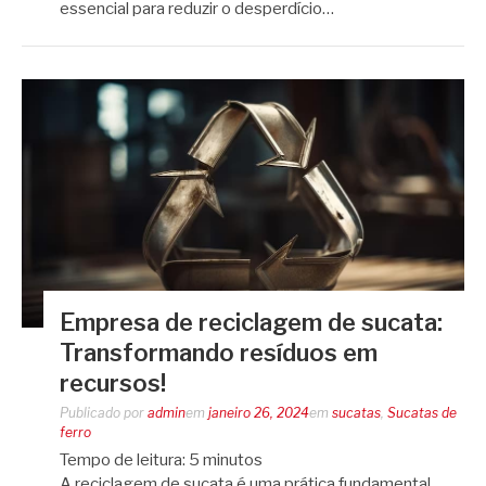
essencial para reduzir o desperdício…
Empresa de reciclagem de sucata:
Transformando resíduos em
recursos!
Publicado por
admin
em
janeiro 26, 2024
em
sucatas
,
Sucatas de
ferro
Tempo de leitura:
5
minutos
A reciclagem de sucata é uma prática fundamental