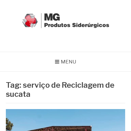
Pular
para
o
conteúdo
MG GRUPO
Blog MG Grupo
MENU
Tag:
serviço de Reciclagem de
sucata