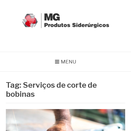
Pular
para
o
conteúdo
MG GRUPO
Blog MG Grupo
MENU
Tag:
Serviços de corte de
bobinas