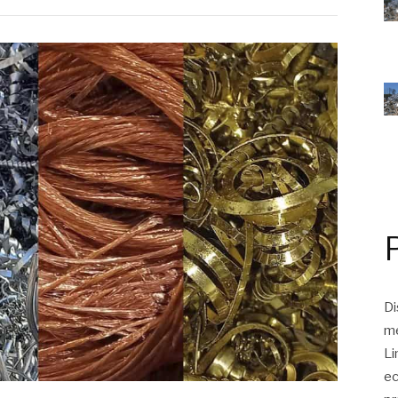
Di
me
Li
ec