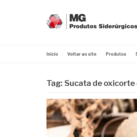
Pular
para
o
conteúdo
MG GRUPO
Blog MG Grupo
Início
Voltar ao site
Produtos
Tag:
Sucata de oxicorte