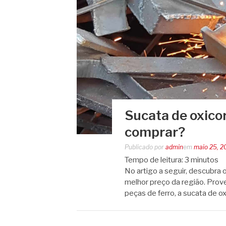
Sucata de oxico
comprar?
Publicado por
admin
em
maio 25, 2
Tempo de leitura:
3
minutos
No artigo a seguir, descubra
melhor preço da região. Prov
peças de ferro, a sucata de o