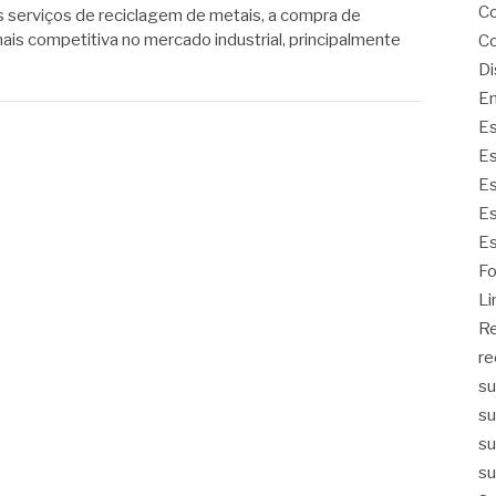
Co
 serviços de reciclagem de metais, a compra de
ais competitiva no mercado industrial, principalmente
Co
Di
Em
Es
Es
Es
Es
Es
Fo
Li
Re
re
su
su
su
su