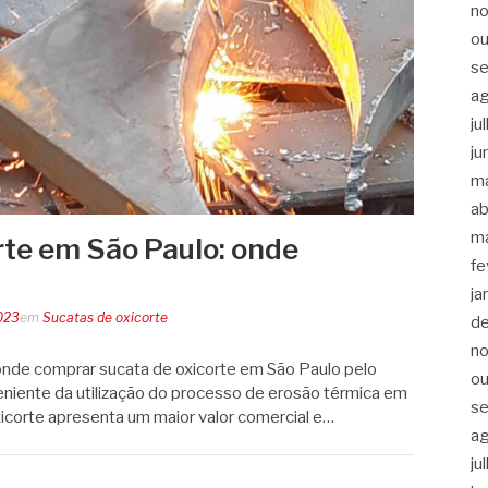
n
ou
s
a
ju
ju
m
ab
m
rte em São Paulo: onde
fe
ja
023
em
Sucatas de oxicorte
d
n
 onde comprar sucata de oxicorte em São Paulo pelo
ou
eniente da utilização do processo de erosão térmica em
s
xicorte apresenta um maior valor comercial e…
a
ju