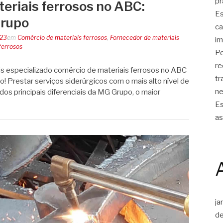
pr
eriais ferrosos no ABC:
Es
Grupo
ca
023
em
Comércio de materiais ferrosos
,
Fornecedor de materiais
im
ferrosos
Po
re
s especializado comércio de materiais ferrosos no ABC
tr
 Prestar serviços siderúrgicos com o mais alto nível de
ne
dos principais diferenciais da MG Grupo, o maior
Es
as
ja
d