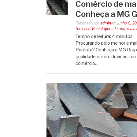
Comércio de mat
Conheça a MG 
Publicado por
admin
em
junho 6, 2
ferrosos
,
Reciclagem de materiais 
Tempo de leitura:
4
minutos
Procurando pelo melhor e mai
Paulista? Conheça a MG Grupo!
qualidade é, sem dúvidas, um 
comércio…