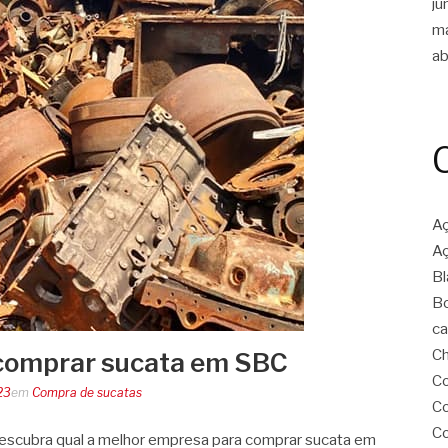
ju
m
ab
Aç
Aç
Bl
Bo
ca
Ch
comprar sucata em SBC
Co
23
em
Compra de sucatas
Co
Co
escubra qual a melhor empresa para comprar sucata em