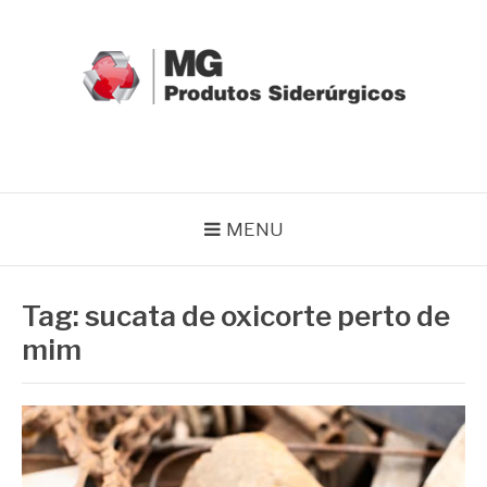
Pular
para
o
conteúdo
MG GRUPO
Blog MG Grupo
MENU
Tag:
sucata de oxicorte perto de
mim