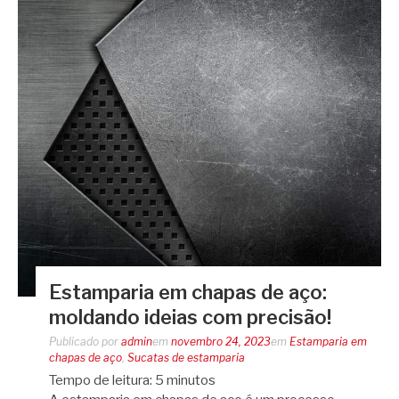
Estamparia em chapas de aço:
moldando ideias com precisão!
Publicado por
admin
em
novembro 24, 2023
em
Estamparia em
chapas de aço
,
Sucatas de estamparia
Tempo de leitura:
5
minutos