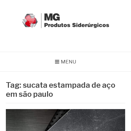
Pular
para
o
conteúdo
MG GRUPO
Blog MG Grupo
MENU
Tag:
sucata estampada de aço
em são paulo