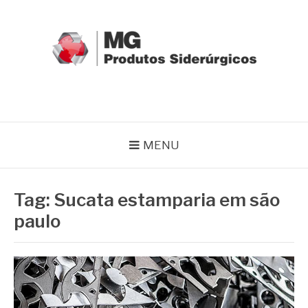
Pular
para
o
conteúdo
MG GRUPO
Blog MG Grupo
MENU
Tag:
Sucata estamparia em são
paulo