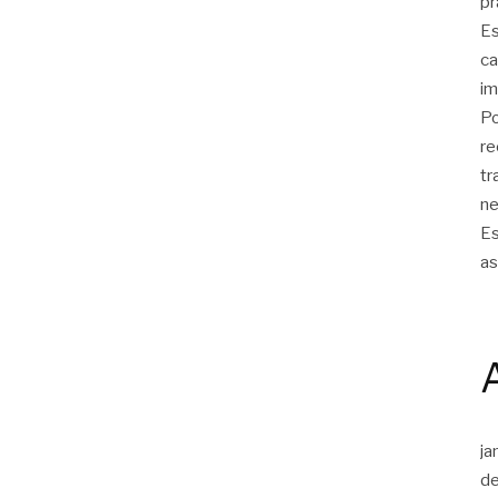
pr
Es
ca
im
Po
re
tr
ne
Es
as
ja
d