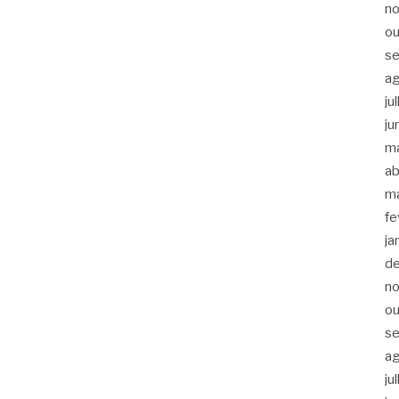
n
ou
s
a
ju
ju
m
ab
m
fe
ja
d
n
ou
s
a
ju