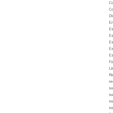
Co
Co
Di
Em
Es
Es
Es
Es
Es
Fo
Li
Re
re
su
su
su
su