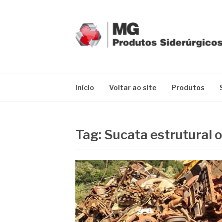
Pular
para
o
conteúdo
MG GRUPO
Blog MG Grupo
Início
Voltar ao site
Produtos
Tag:
Sucata estrutural 