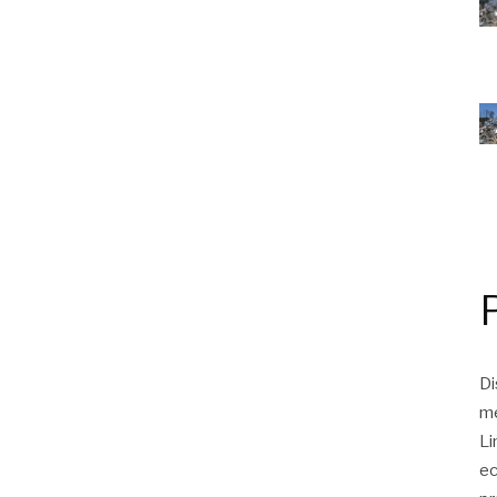
Di
me
Li
ec