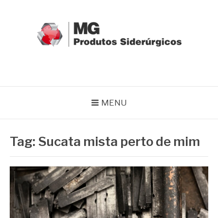
Pular
para
o
conteúdo
MG GRUPO
Blog MG Grupo
MENU
Tag:
Sucata mista perto de mim