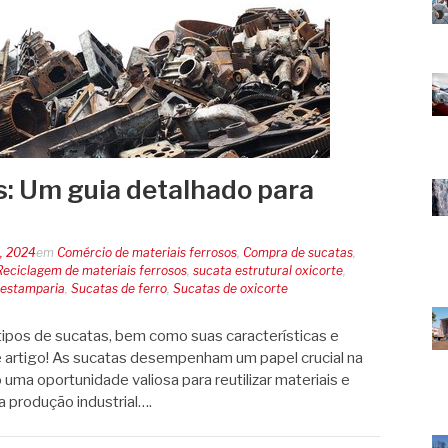
s: Um guia detalhado para
8, 2024
em
Comércio de materiais ferrosos
,
Compra de sucatas
,
Reciclagem de materiais ferrosos
,
sucata estrutural oxicorte
,
 estamparia
,
Sucatas de ferro
,
Sucatas de oxicorte
tipos de sucatas, bem como suas características e
artigo! As sucatas desempenham um papel crucial na
 uma oportunidade valiosa para reutilizar materiais e
a produção industrial….