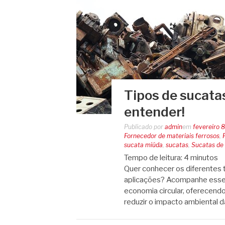
Tipos de sucata
entender!
Publicado por
admin
em
fevereiro 
Fornecedor de materiais ferrosos
,
sucata miúda
,
sucatas
,
Sucatas de
Tempo de leitura:
4
minutos
Quer conhecer os diferentes 
aplicações? Acompanhe esse 
economia circular, oferecendo
reduzir o impacto ambiental d