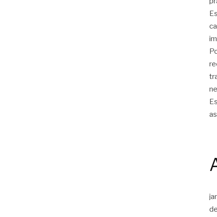
pr
Es
ca
im
Po
re
tr
ne
Es
as
ja
d