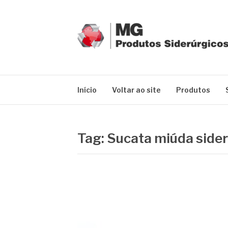
Pular
para
o
conteúdo
MG GRUPO
Blog MG Grupo
Início
Voltar ao site
Produtos
Tag:
Sucata miúda sider