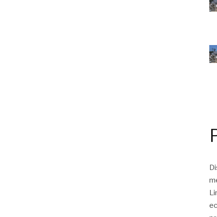
Di
me
Li
ec