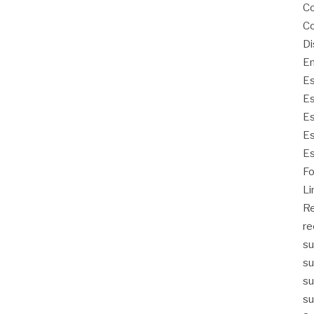
Co
Co
Di
Em
Es
Es
Es
Es
Es
Fo
Li
Re
re
su
su
su
su