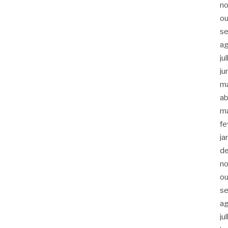
n
ou
s
a
ju
ju
m
ab
m
fe
ja
d
n
ou
s
a
ju