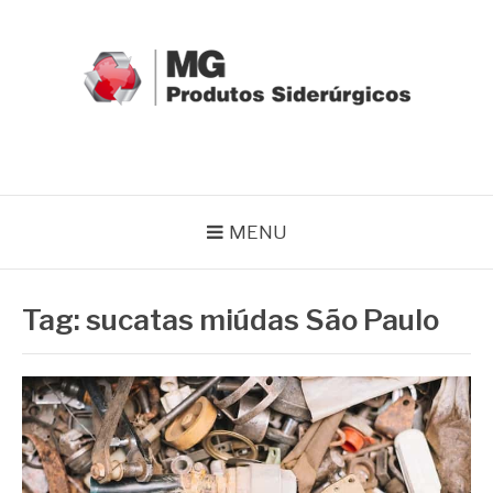
Pular
para
o
conteúdo
MG GRUPO
Blog MG Grupo
MENU
Tag:
sucatas miúdas São Paulo