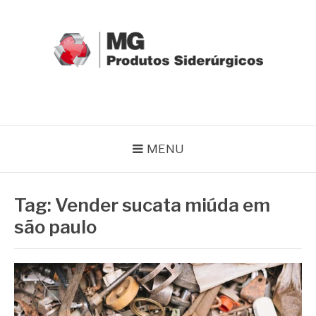
Pular
para
o
conteúdo
MG GRUPO
Blog MG Grupo
MENU
Tag:
Vender sucata miúda em
são paulo