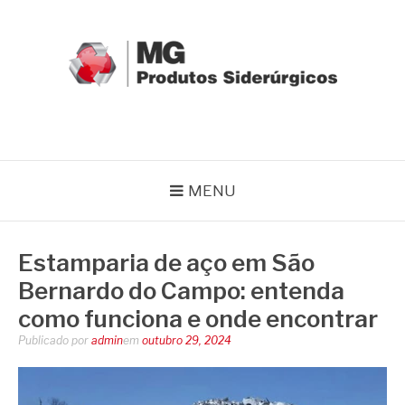
Pular
para
o
conteúdo
MG GRUPO
Blog MG Grupo
MENU
Estamparia de aço em São
Bernardo do Campo: entenda
como funciona e onde encontrar
Publicado por
admin
em
outubro 29, 2024