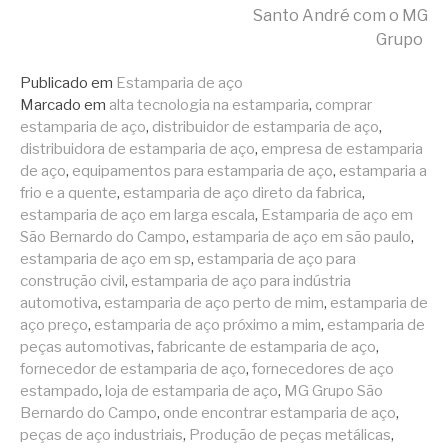
lendo
Santo André com o MG
Grupo
Publicado em
Estamparia de aço
Marcado em
alta tecnologia na estamparia
,
comprar
estamparia de aço
,
distribuidor de estamparia de aço
,
distribuidora de estamparia de aço
,
empresa de estamparia
de aço
,
equipamentos para estamparia de aço
,
estamparia a
frio e a quente
,
estamparia de aço direto da fabrica
,
estamparia de aço em larga escala
,
Estamparia de aço em
São Bernardo do Campo
,
estamparia de aço em são paulo
,
estamparia de aço em sp
,
estamparia de aço para
construção civil
,
estamparia de aço para indústria
automotiva
,
estamparia de aço perto de mim
,
estamparia de
aço preço
,
estamparia de aço próximo a mim
,
estamparia de
peças automotivas
,
fabricante de estamparia de aço
,
fornecedor de estamparia de aço
,
fornecedores de aço
estampado
,
loja de estamparia de aço
,
MG Grupo São
Bernardo do Campo
,
onde encontrar estamparia de aço
,
peças de aço industriais
,
Produção de peças metálicas
,